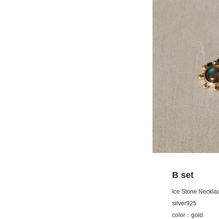
B set
Ice Stone Nec
silver925
color：gold