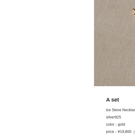
A set
Ice Stone Nec
silver925
color：gold
price：¥19,800（