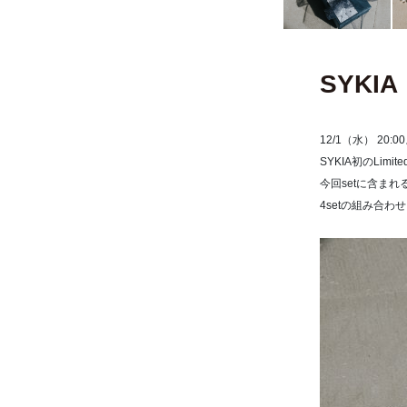
SYKIA 
12/1（水） 20
SYKIA初のLimite
今回setに含まれるアイ
4setの組み合