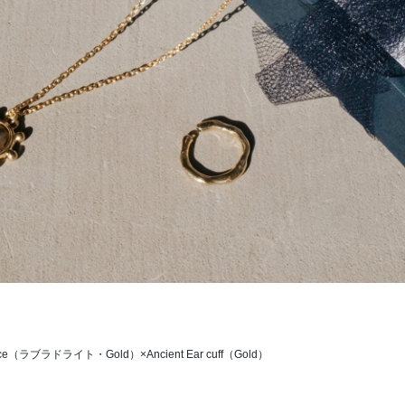
klace（ラブラドライト・Gold）×Ancient Ear cuff（Gold）