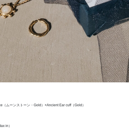
klace（ムーンストーン・Gold）×Ancient Ear cuff（Gold）
tax in）